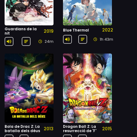
Guardians de la
2022
Blue Thermal
2019
nit
1h 43m
24m
Bola de Drac Z: La
Dragon Ball Z: La
2013
2015
batalla dels déus
resurrecció de 'F'