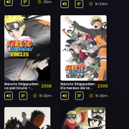
25m
1h 34m
Naruto Shippuden:
Naruto Shippuden:
2008
2009
La pel·lícula –
Els hereus de la
Vincles
voluntat de foc
1h 30m
1h 35m