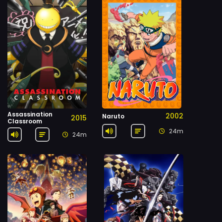
Assassination
2002
Naruto
2015
Classroom
24m
24m