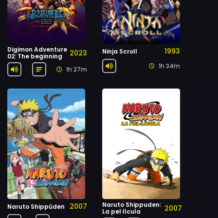
Digimon Adventure
1993
Ninja Scroll
2023
02: The beginning
1h 34m
1h 27m
Naruto Shippuden:
2007
Naruto Shippūden
2007
La pel·lícula