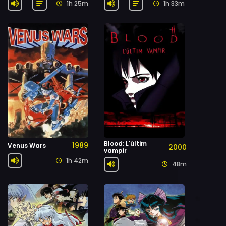
1h 25m
1h 33m
Blood: L'últim
1989
Venus Wars
2000
vampir
1h 42m
48m