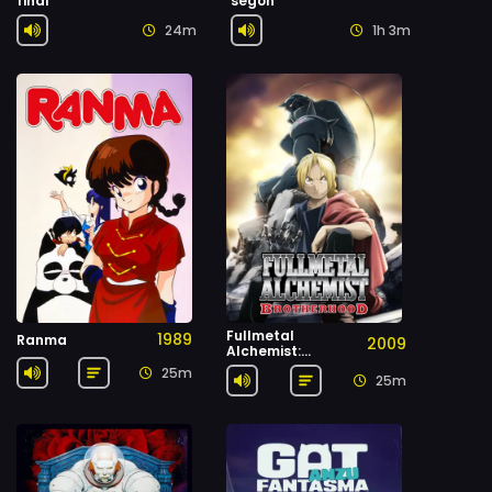
final
segon
24m
1h 3m
Fullmetal
1989
Ranma
2009
Alchemist:
Brotherhood
25m
25m