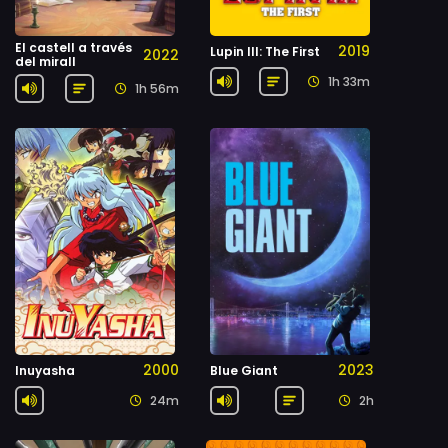
El castell a través
2019
Lupin III: The First
2022
del mirall
1h 33m
1h 56m
2000
2023
Inuyasha
Blue Giant
24m
2h