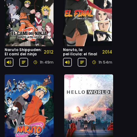
Naruto Shippuden:
Naruto, la
2012
2014
El camí del ninja
pel·lícula: el final
1h 49m
1h 54m