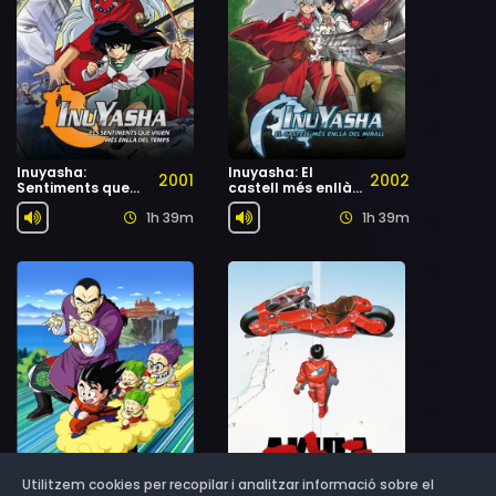
Inuyasha:
Inuyasha: El
2001
2002
Sentiments que
castell més enllà
viuen més enllà
del mirall
1h 39m
1h 39m
del temps
Utilitzem cookies per recopilar i analitzar informació sobre el