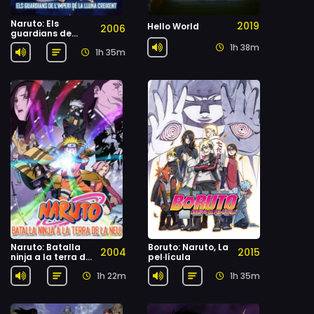
Naruto: Els
2019
Hello World
2006
guardians de
l'Imperi de la Lluna
1h 38m
1h 35m
Creixent
Naruto: Batalla
Boruto: Naruto, La
2004
2015
ninja a la terra de
pel·lícula
la neu!
1h 22m
1h 35m