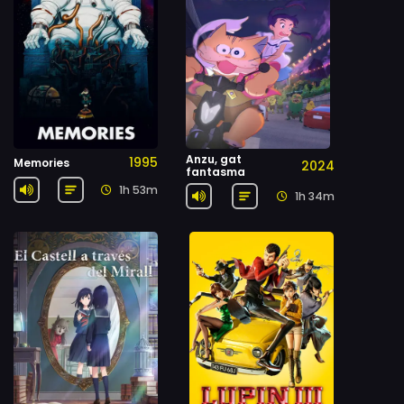
Anzu, gat
1995
Memories
2024
fantasma
1h 53m
1h 34m