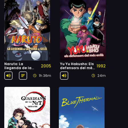
Naruto: La
Yu Yu Hakusho: Els
2005
1992
llegenda de la
defensors del més
Pedra de Gelel
enllà
1h 36m
24m