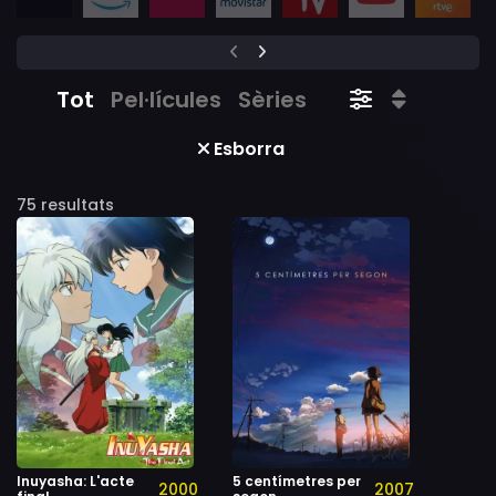
Tot
Pel·lícules
Sèries
Esborra
75 resultats
Inuyasha: L'acte
5 centímetres per
2000
2007