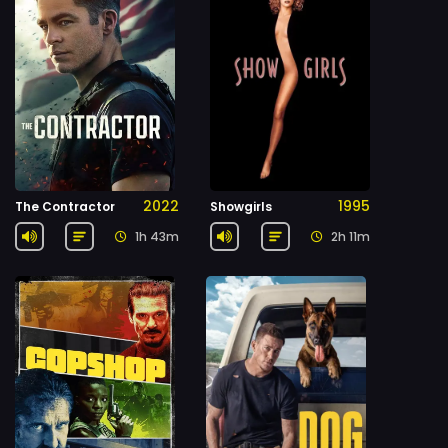
2022
1995
The Contractor
Showgirls
1h 43m
2h 11m