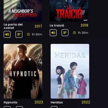
La porta del
2018
La traició
2017
costat
1h 26m
1h 30m
2023
2022
Hypnotic
Heridas