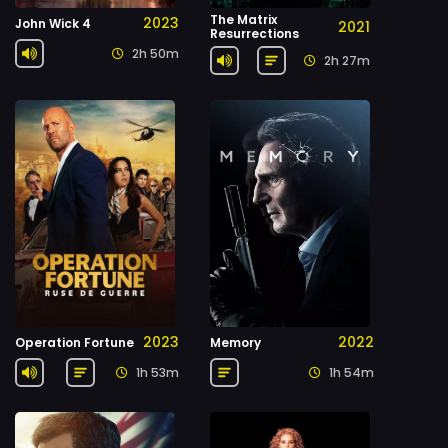
The Matrix
2023
John Wick 4
2021
Resurrections
2h 50m
2h 27m
2023
2022
Operation Fortune
Memory
1h 53m
1h 54m