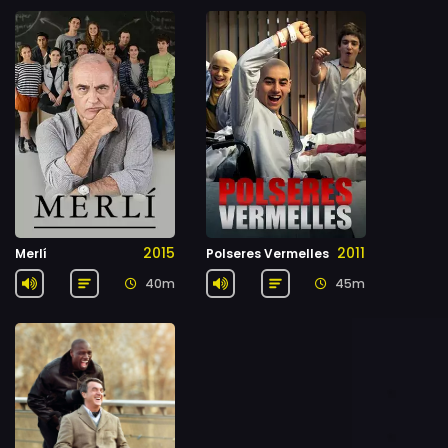
2015
2011
Merlí
Polseres Vermelles
40m
45m