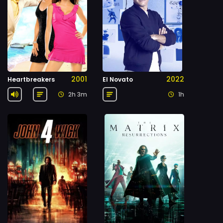
2001
2022
Heartbreakers
El Novato
2h 3m
1h