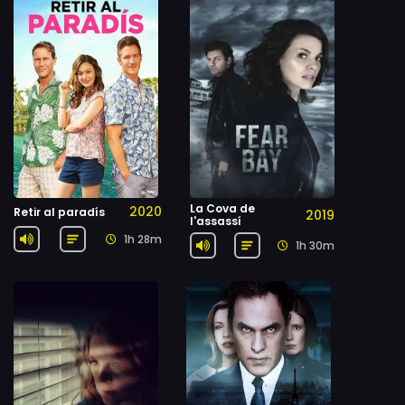
La Cova de
2020
Retir al paradís
2019
l'assassí
1h 28m
1h 30m