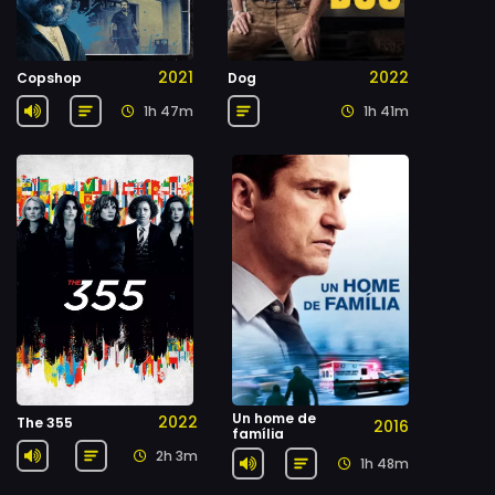
2021
2022
Copshop
Dog
1h 47m
1h 41m
Un home de
2022
The 355
2016
família
2h 3m
1h 48m