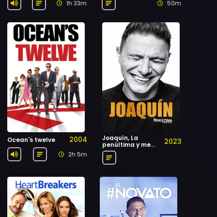
1h 33m
50m
Joaquín, La
2004
Ocean's twelve
2023
penúltima y me
voy
2h 5m