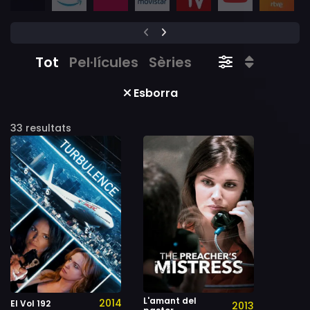
Tot
Pel·lícules
Sèries
Esborra
33 resultats
L'amant del
2014
El Vol 192
2013