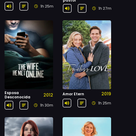
pastor
1h 25m
1h 27m
Esposa
2019
Amor Etern
2012
Desconocida
1h 25m
1h 30m