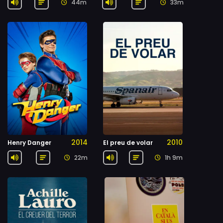
44m
33m
2014
2010
Henry Danger
El preu de volar
22m
1h 9m