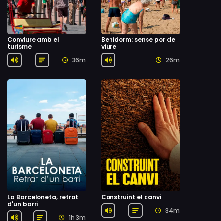
Conviure amb el
Benidorm: sense por de
turisme
viure
36m
26m
La Barceloneta, retrat
Construint el canvi
d'un barri
34m
1h 3m