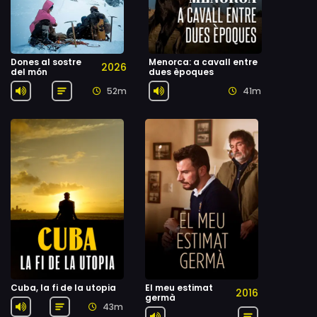
Dones al sostre
Menorca: a cavall entre
2026
del món
dues èpoques
52m
41m
Cuba, la fi de la utopia
El meu estimat
2016
germà
43m