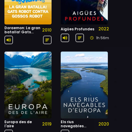
Doraemon: La gran
2022
Aigües Profundes
2010
batalla! Gats
robot contra
1h 56m
gossos robot
Europa des de
Els rius
2019
2020
l'aire
navegables
d'Europa