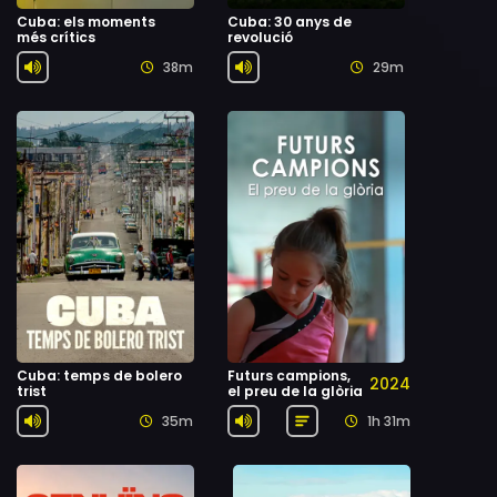
Cuba: els moments
Cuba: 30 anys de
més crítics
revolució
38m
29m
Cuba: temps de bolero
Futurs campions,
2024
trist
el preu de la glòria
35m
1h 31m