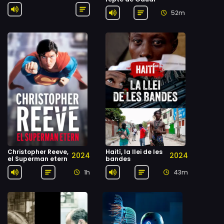
52m
Christopher Reeve,
Haití, la llei de les
2024
2024
el Superman etern
bandes
1h
43m