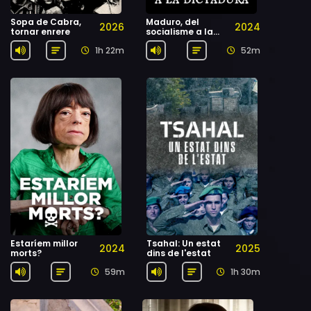
Sopa de Cabra,
Maduro, del
2026
2024
tornar enrere
socialisme a la
dictadura
1h 22m
52m
Estaríem millor
Tsahal: Un estat
2024
2025
morts?
dins de l'estat
59m
1h 30m