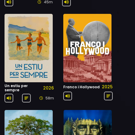
45m
Un estiu per
2025
Franco i Hollywood
2026
sempre
58m