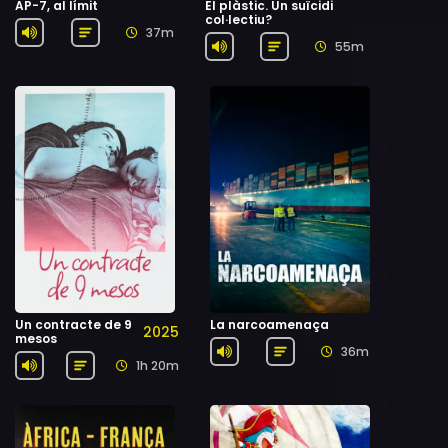
AP-7, al límit
El plàstic. Un suïcidi
col·lectiu?
37m
55m
Un contracte de 9
La narcoamenaça
2025
mesos
36m
1h 20m