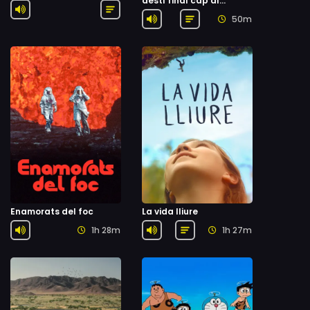
destí final cap al
Titanic
50m
Enamorats del foc
La vida lliure
1h 28m
1h 27m