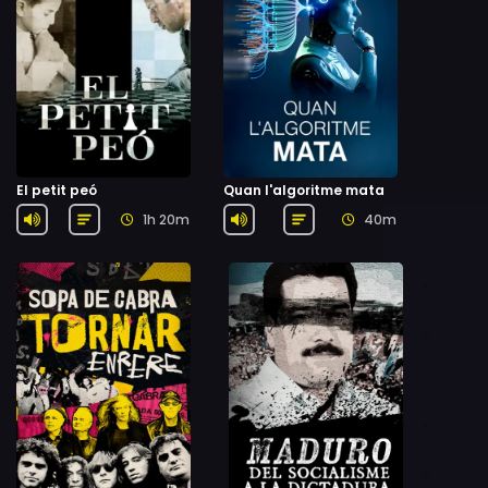
El petit peó
Quan l'algoritme mata
1h 20m
40m