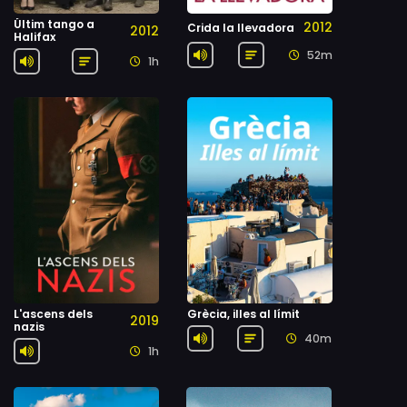
Últim tango a
2012
Crida la llevadora
2012
Halifax
52m
1h
L'ascens dels
Grècia, illes al límit
2019
nazis
40m
1h