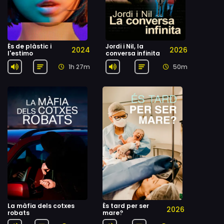
És de plàstic i
Jordi i Nil, la
2024
2026
l'estimo
conversa infinita
1h 27m
50m
La màfia dels cotxes
És tard per ser
2026
robats
mare?