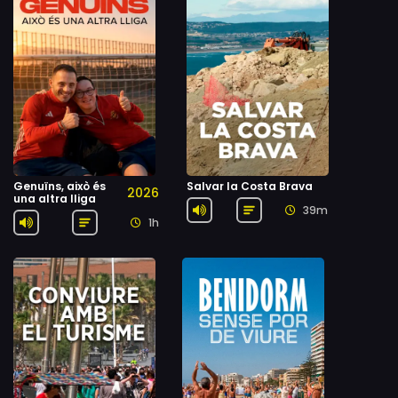
Genuïns, això és
Salvar la Costa Brava
2026
una altra lliga
39m
1h