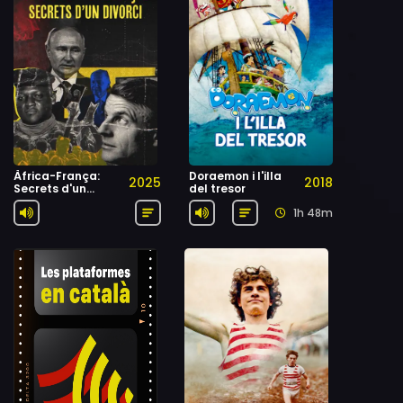
Àfrica-França:
Doraemon i l'illa
2025
2018
Secrets d'un
del tresor
divorci
1h 48m