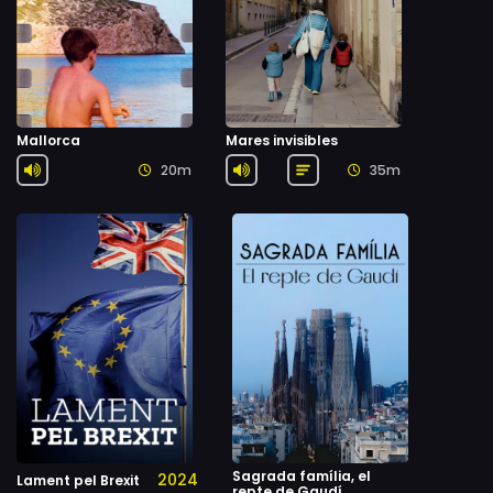
Mallorca
Mares invisibles
20m
35m
Sagrada família, el
2024
Lament pel Brexit
repte de Gaudí