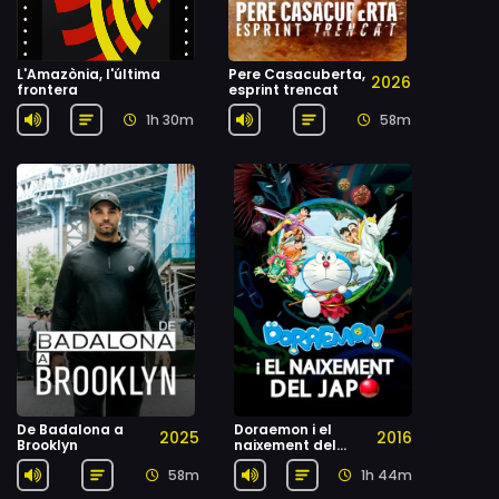
L'Amazònia, l'última
Pere Casacuberta,
2026
frontera
esprint trencat
1h 30m
58m
De Badalona a
Doraemon i el
2025
2016
Brooklyn
naixement del
Japó
58m
1h 44m