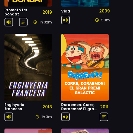
Prometo fer
2009
Vida
2019
bondat
50m
1h 32m
Enginyeria
Doraemon: Corre,
2018
2011
francesa
Doraemon! El gran
premi galàctic
1h 3m