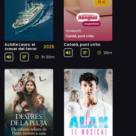
Achille Lauro: el
Català, punt crític
2025
creuer del terror
36m
1h 30m