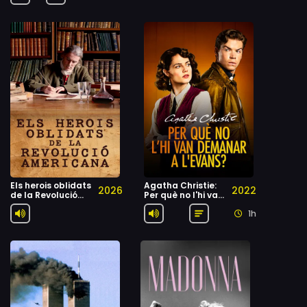
Els herois oblidats
Agatha Christie:
2026
2022
de la Revolució
Per què no l'hi van
Americana
demanar a
1h
l'Evans?