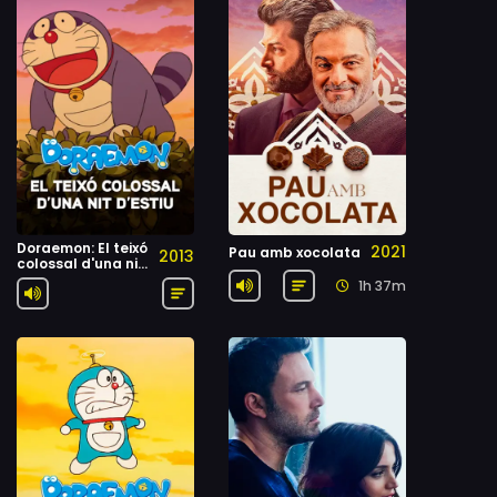
Doraemon: El teixó
2021
Pau amb xocolata
2013
colossal d'una nit
d'estiu
1h 37m