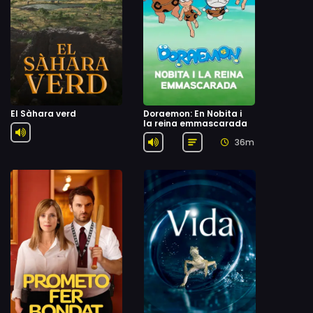
El Sàhara verd
Doraemon: En Nobita i
la reina emmascarada
36m