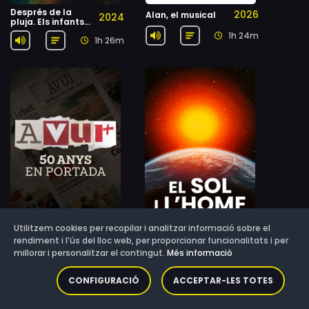
Després de la
2026
Alan, el musical
2024
pluja. Els infants
robats de Putin
1h 24m
1h 26m
tornen a casa
Utilitzem cookies per recopilar i analitzar informació sobre el
Avui: 50 anys en
El Sol i l'home
2026
rendiment i l’ús del lloc web, per proporcionar funcionalitats i per
portada
millorar i personalitzar el contingut.
Més informació
CONFIGURACIÓ
ACCEPTAR-LES TOTES