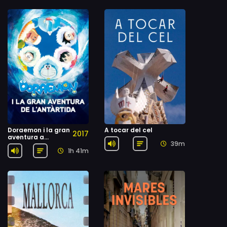
Doraemon i la gran
A tocar del cel
2017
aventura a
39m
l'Antàrtida
1h 41m