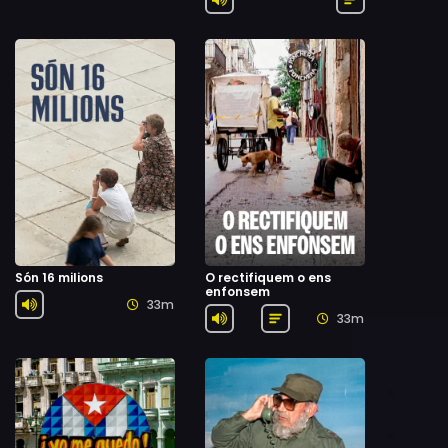
Són 16 milions
O rectifiquem o ens
enfonsem
33m
33m