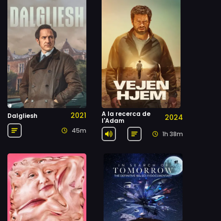
A la recerca de
2021
Dalgliesh
2024
l'Adam
45m
1h 38m