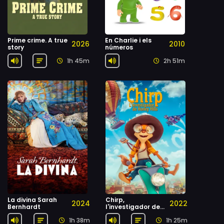
Prime crime. A true
En Charlie i els
2026
2010
story
números
1h 45m
2h 51m
La divina Sarah
Chirp,
2024
2022
Bernhardt
l'investigador de
Honey Hills
1h 38m
1h 25m