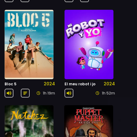
2024
2024
Bloc 5
El meu robot i jo
1h 19m
1h 52m