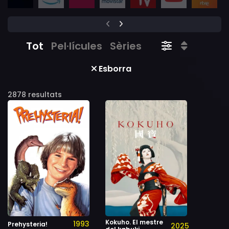
Tot
Pel·lícules
Sèries
Esborra
2878 resultats
Kokuho. El mestre
1993
Prehysteria!
2025