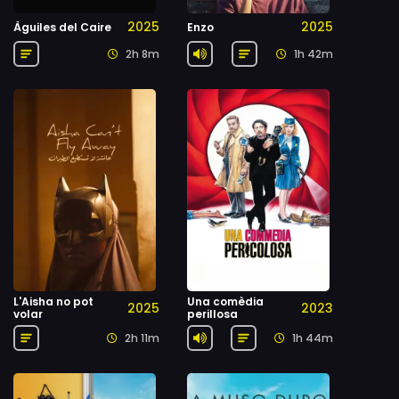
2025
2025
Àguiles del Caire
Enzo
2h 8m
1h 42m
L'Aisha no pot
Una comèdia
2025
2023
volar
perillosa
2h 11m
1h 44m