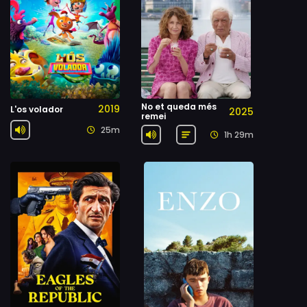
No et queda més
2019
L'os volador
2025
remei
25m
1h 29m