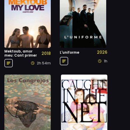
Mektoub, amor
2026
L'uniforme
2018
meu: Cant primer
1h
2h 54m