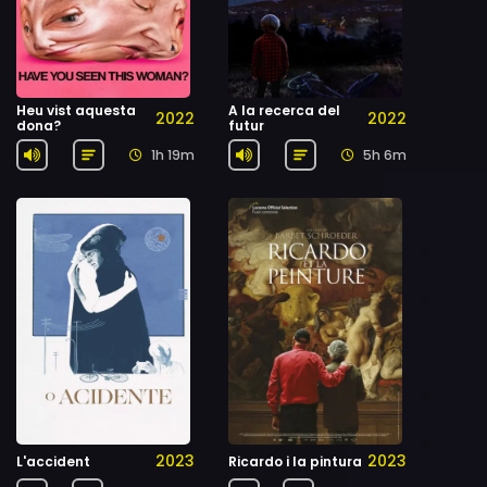
Heu vist aquesta
A la recerca del
2022
2022
dona?
futur
1h 19m
5h 6m
2023
2023
L'accident
Ricardo i la pintura