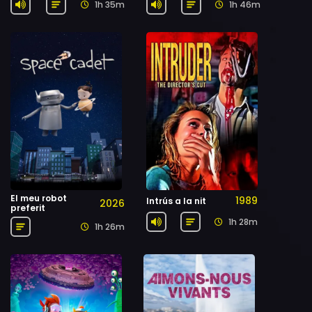
1h 35m
1h 46m
El meu robot
1989
Intrús a la nit
2026
preferit
1h 28m
1h 26m