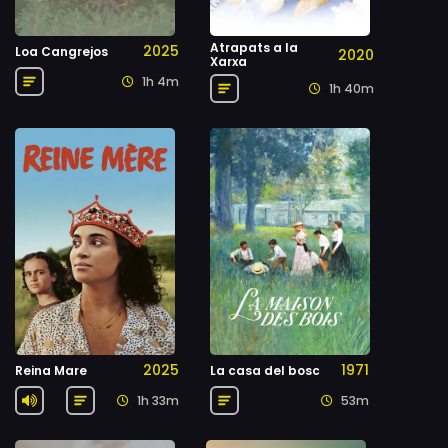
Atrapats a la
2025
Loa Cangrejos
2020
Xarxa
1h 4m
1h 40m
2025
1971
Reina Mare
La casa del bosc
1h 33m
53m