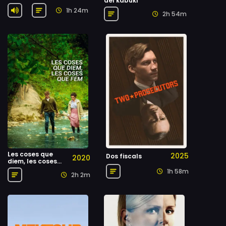
del kabuki
1h 24m
2h 54m
Les coses que
2025
Dos fiscals
2020
diem, les coses
que fem
1h 58m
2h 2m