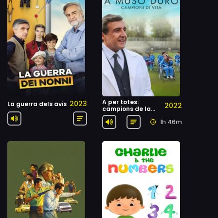
A per totes:
2023
La guerra dels avis
2022
campions de la
vida
1h 46m