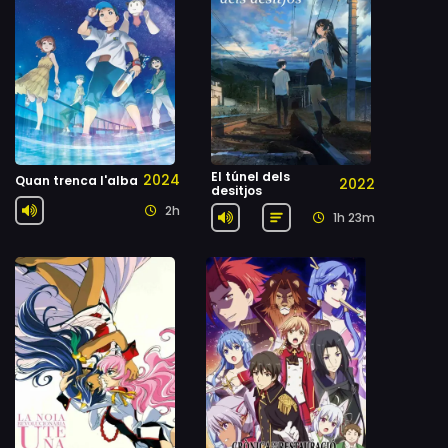
El túnel dels
2024
Quan trenca l'alba
2022
desitjos
2h
1h 23m