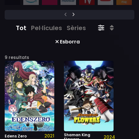
Tot
Pel·lícules
Sèries
Esborra
9 resultats
Shaman King
2021
Edens Zero
2024