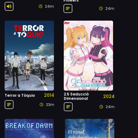
Flowers
24m
24m
2.5 Seducció
2014
Terror a Tòquio
2024
Dimensional
23m
24m