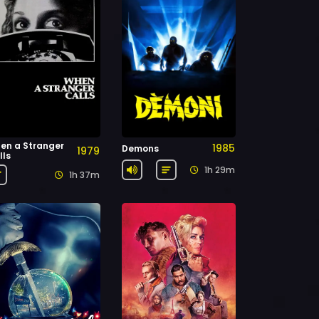
en a Stranger
1985
Demons
1979
lls
1h 29m
1h 37m