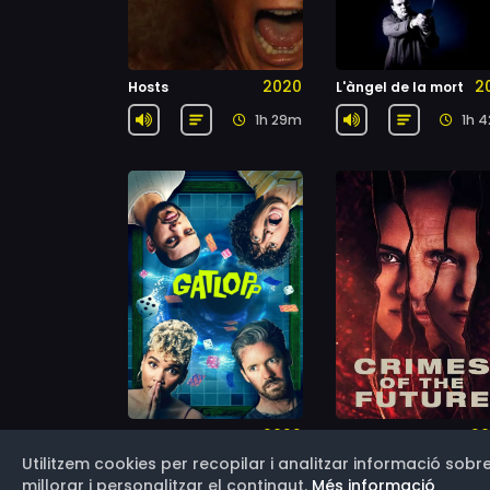
2020
2
Hosts
L'àngel de la mort
1h 29m
1h 
2022
20
Gatlopp
Crims del futur
Utilitzem cookies per recopilar i analitzar informació sobre
1h 20m
1h 
millorar i personalitzar el contingut.
Més informació