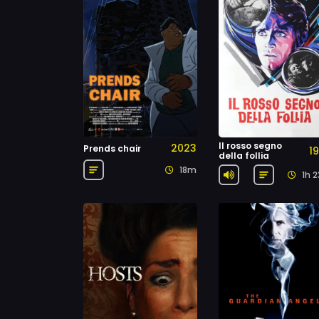
Il rosso segno
2023
Prends chair
1
della follia
18m
1h 