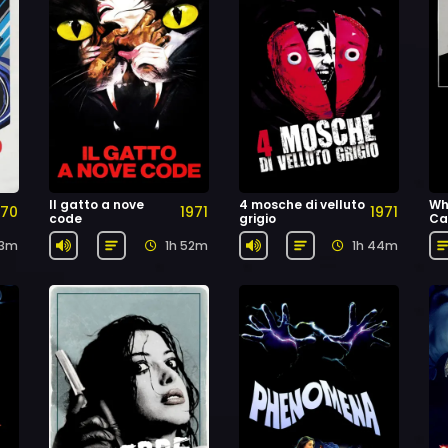
Il gatto a nove
4 mosche di velluto
Wh
970
1971
1971
code
grigio
Ca
23m
1h 52m
1h 44m