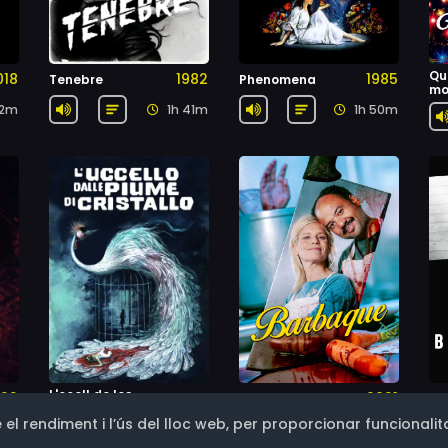
Qu
018
1982
1985
Tenebre
Phenomena
mo
42m
1h 41m
1h 50m
L'ocell de les
22
2021
Barbaque
Br
1970
plumes de cristall
 el rendiment i l’ús del lloc web, per proporcionar funcionalita
47m
1h 28m
1h 36m