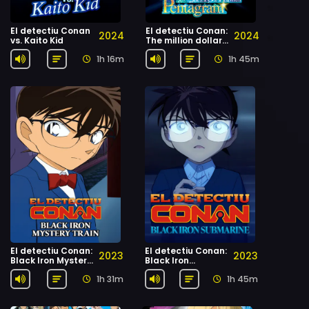
El detectiu Conan
El detectiu Conan:
2024
2024
vs. Kaito Kid
The million dollar
pentagram
1h 16m
1h 45m
El detectiu Conan:
El detectiu Conan:
2023
2023
Black Iron Mystery
Black Iron
Train
Submarine
1h 31m
1h 45m