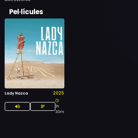
Pel·lícules
2025
Lady Nazca
1h
30m