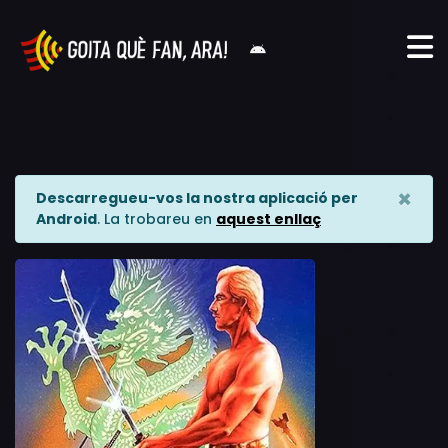
×
Descarregueu-vos la nostra aplicació per
Android
. La trobareu en
aquest enllaç