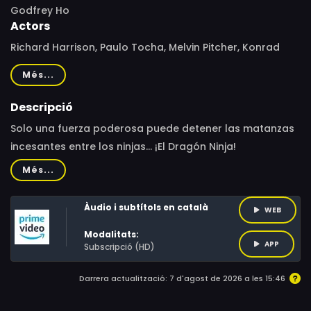
Godfrey Ho
Actors
Richard Harrison, Paulo Tocha, Melvin Pitcher, Konrad
Chang, Lily Lan, Freya Patrick, Jack Suen Kwok-Ming, Shih
Més...
Chung-Tien, Miao Tian, Dragon Lee, Wang Hsieh, John
Culkin, Andy Chworowsky, Pierre Tremblay, Simon Broad
Descripció
Solo una fuerza poderosa puede detener las matanzas
incesantes entre los ninjas... ¡El Dragón Ninja!
Més...
Àudio i subtítols en català
WEB
Modalitats:
APP
Subscripció (HD)
Darrera actualització: 7 d'agost de 2026 a les 15:46