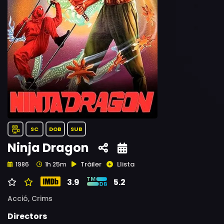
SC
DOB
SUB
Ninja Dragon
Tràiler
Llista
1986
1h 25m
3.9
5.2
Acció,
Crims
Directors