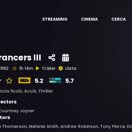
STREAMING
CINEMA
CERCA
rancers III
1992
1h 14m
Tràiler
Llista
5.2
5.7
ncia ficció,
Acció,
Thriller
rectors
 Courtney Joyner
tors
 Thomerson, Melanie Smith, Andrew Robinson, Tony Pierce, Daw