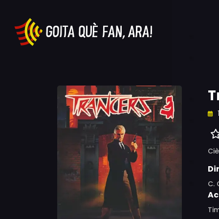
T
Ciè
Di
C.
Ac
Tim