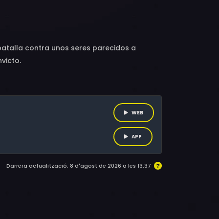
ihailoff, Thomas Rosales Jr., Samantha
 Wong, Stan Yale, Ron Zwang
 batalla contra unos seres parecidos a
victo.
WEB
APP
Darrera actualització: 8 d'agost de 2026 a les 13:37