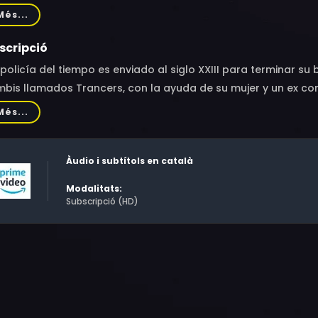
an Ward, Stephen Macht, Telma Hopkins, Randal Keith, R.A. M
Més...
don, Valentina Marie Lomborg, Michael Shamus Wiles, Albert
scripció
policía del tiempo es enviado al siglo XXIII para terminar su
bis llamados Trancers, con la ayuda de su mujer y un ex con
Més...
Àudio i subtítols en català
Modalitats:
Subscripció (HD)