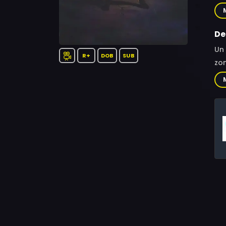
Meg
Jor
De
Un 
R+
DOB
SUB
zom