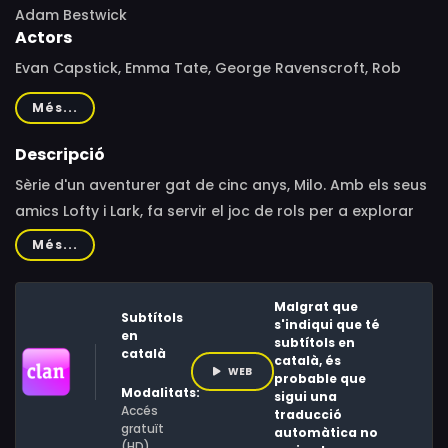
Adam Bestwick
Actors
Evan Capstick, Emma Tate, George Ravenscroft, Rob
Rackstraw, Eleanor Stollery, Collin McFarlane, Colin
Més...
McFarlane
Descripció
Sèrie d'un aventurer gat de cinc anys, Milo. Amb els seus
amics Lofty i Lark, fa servir el joc de rols per a explorar
l'ampli món dels treballs i les vocacions.
Més...
Malgrat que
Subtítols
s'indiqui que té
en
subtítols en
català
català, és
WEB
probable que
Modalitats:
sigui una
Accés
traducció
gratuït
automàtica no
(HD)