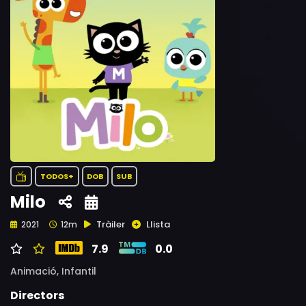
TODOS+
DOB
SUB
Milo
Tràiler
Llista
2021
12m
7.9
0.0
Animació,
Infantil
Directors