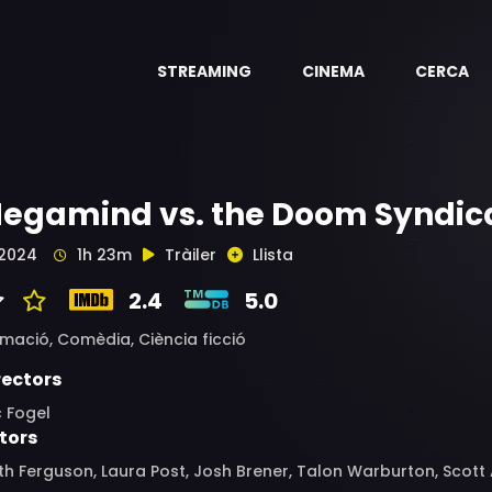
STREAMING
CINEMA
CERCA
egamind vs. the Doom Syndic
2024
1h 23m
Tràiler
Llista
2.4
5.0
imació,
Comèdia,
Ciència ficció
rectors
c Fogel
tors
th Ferguson, Laura Post, Josh Brener, Talon Warburton, Scott 