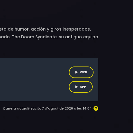
os Alazraqui, Eric Bauza, Kimberly Brooks,
y, Joey Rudman
a de humor, acción y giros inesperados,
sado. The Doom Syndicate, su antiguo equipo
, junto a sus fieles aliados Roxanne, Ol’
o, no todo es lo que parece, ya que
ariencias de su antigua vida como villano.
lucha entre el bien y el mal, el poder de la
WEB
APP
Darrera actualització: 7 d'agost de 2026 a les 14:04