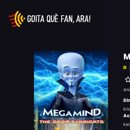
M
An
Di
Eri
Ac
Kei