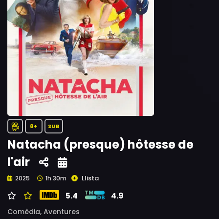
8+
SUB
Natacha (presque) hôtesse de
l'air
Llista
2025
1h 30m
5.4
4.9
Comèdia,
Aventures