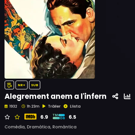
NR+
SUB
Alegrement anem a l'infern
Tràiler
Llista
1932
1h 23m
6.9
6.5
Comèdia,
Dramàtica,
Romàntica