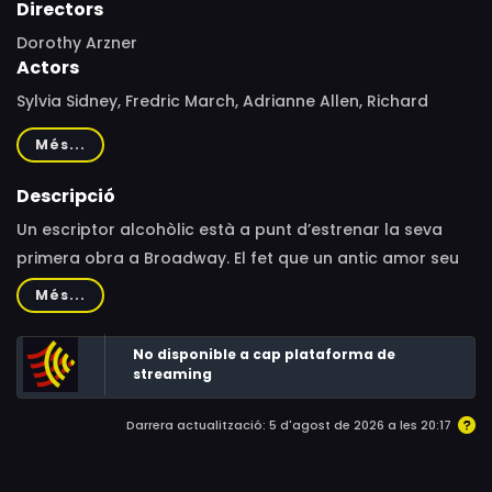
Directors
Dorothy Arzner
Actors
Sylvia Sidney, Fredric March, Adrianne Allen, Richard
'Skeets' Gallagher, George Irving, Esther Howard,
Més...
Florence Britton, Charles Coleman, Cary Grant, Kent
Taylor, Robert Greig, Ernie Adams, Mildred Boyd, Edna
Descripció
Callahan, Leonard Carey, Harry Cording, Milla Davenport,
Un escriptor alcohòlic està a punt d’estrenar la seva
Neal Dodd, Jay Eaton, Bill Elliott, Mary Halsey, Theresa
primera obra a Broadway. El fet que un antic amor seu
Harris, Amo Ingraham, LeRoy Mason, Edwin Maxwell,
sigui la protagonista de l’obra no agrada gens a la seva
Més...
Edmund Mortimer, William H. O'Brien, Dennis O'Keefe, Tom
esposa.
Ricketts, Irene Robeson, Pat Somerset, Harry Strang,
No disponible a cap plataforma de
Gordon Westcott
streaming
Darrera actualització: 5 d'agost de 2026 a les 20:17