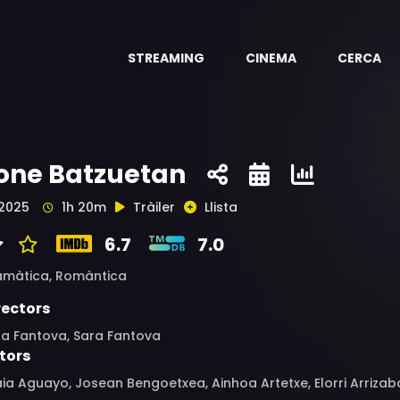
STREAMING
CINEMA
CERCA
one Batzuetan
2025
1h 20m
Tràiler
Llista
6.7
7.0
amàtica,
Romàntica
rectors
ra Fantova, Sara Fantova
tors
ia Aguayo, Josean Bengoetxea, Ainhoa Artetxe, Elorri Arrizaba