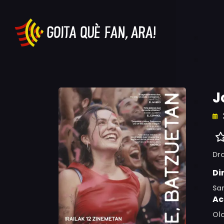
J
Dr
Di
Sa
Ac
Ola