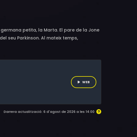
a germana petita, la Marta. El pare de la Jone
del seu Parkinson. Al mateix temps,
s la Jone s’enamorarà per primera vegada.
at que transita amb l’Olga, la noia de la qual
l seu pare.
WEB
Darrera actualització: 6 d'agost de 2026 a les 14:00