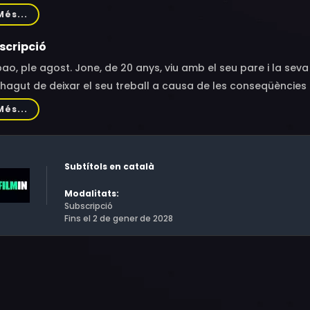
ez de Anuzita, Klaudia Erkiaga, Adrián Santos
Més...
scripció
bao, ple agost. Jone, de 20 anys, viu amb el seu pare i la sev
hagut de deixar el seu treball a causa de les conseqüències 
mencen les festes de la Setmana Gran de Bilbao, en les qual
Més...
ant aquest estiu, la Jone viurà entre la sensació d’immortalit
namora, i la por de quedar-se sola a causa de la malaltia de
Subtítols en català
Modalitats:
Subscripció
Fins el 2 de gener de 2028