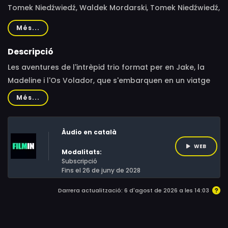
Tomek Niedźwiedź, Waldek Mordarski, Tomek Niedźwiedź,
Waldek Mordarski
Més...
Descripció
Les aventures de l'intrèpid trio format per en Jake, la
Madeline i l'Os Volador, que s'embarquen en un viatge
perillós per salvar les Criatures Llegendàries. Durant la
Més...
travessia, recorreran mons meravellosos on
s'enfrontaran a desafiaments inesperats, plens de
Àudio en català
màgia i humor. Al llarg d'aquest periple descobriran la
importància de la família i veuran com, fins i tot en els
WEB
Modalitats:
moments més difícils, sempre és possible reconciliar-se
Subscripció
Fins el 26 de juny de 2028
i tancar velles ferides.
Darrera actualització: 6 d'agost de 2026 a les 14:03