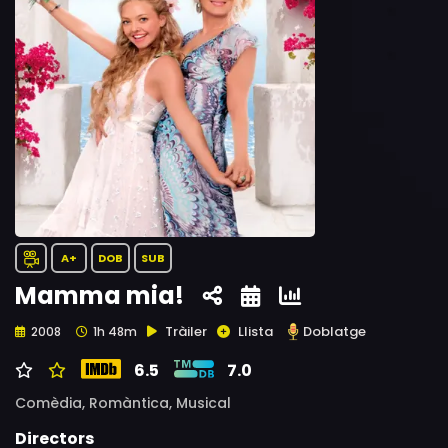
A+
DOB
SUB
Mamma mia!
Tràiler
Llista
Doblatge
2008
1h 48m
6.5
7.0
Comèdia,
Romàntica,
Musical
Directors