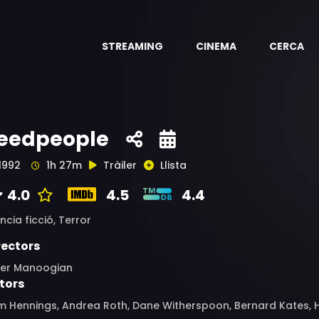
STREAMING
CINEMA
CERCA
eedpeople
1992
1h 27m
Tràiler
Llista
4.0
4.5
4.4
ncia ficció,
Terror
rectors
ter Manoogian
tors
 Hennings, Andrea Roth, Dane Witherspoon, Bernard Kates, H