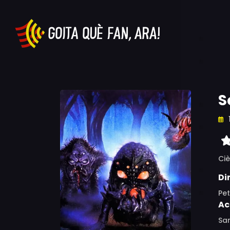
S
Ciè
Di
Pe
Ac
Sam