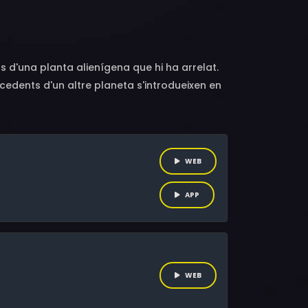
ell, Matt Demeritt, Debbie Lee Carrington,
s d'una planta alienígena que hi ha arrelat.
ocedents d'un altre planeta s'introdueixen en
 destruir la raça humana i emparar-se de la
WEB
APP
WEB