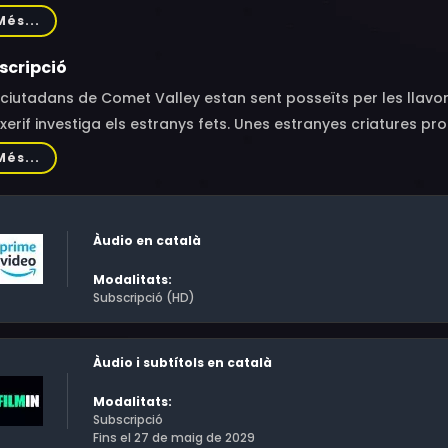
id Dunard, Charles Bouvier, Sonny Carl Davis, J. Marvin Campb
Més...
chael Gregory
scripció
 ciutadans de Comet Valley estan sent posseïts per les llavor
xerif investiga els estranys fets. Unes estranyes criatures pr
cos dels homes per dur a terme els seus propòsits diabòlics:
Més...
ra.
Àudio en català
Modalitats:
Subscripció (HD)
Àudio i subtítols en català
Modalitats:
Subscripció
Fins el 27 de maig de 2029