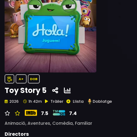
A+
DOB
Toy Story 5
Tràiler
Llista
Doblatge
2026
1h 42m
7.5
7.4
Animació,
Aventures,
Comèdia,
Familiar
Directors