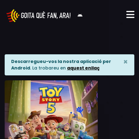
×
Descarregueu-vos la nostra aplicació per
Android
. La trobareu en
aquest enllaç