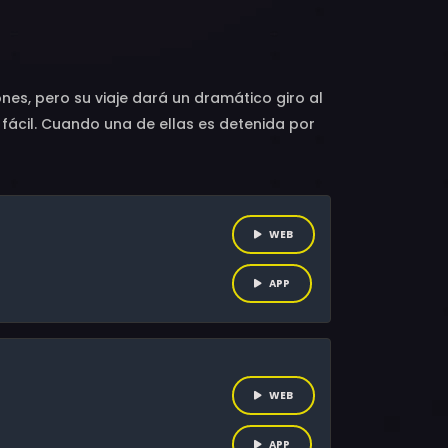
 Judith Rodriguez Perez, Victoria Santos,
nes, pero su viaje dará un dramático giro al
 fácil. Cuando una de ellas es detenida por
ciden iniciar una búsqueda que pondrá sus
WEB
APP
WEB
APP