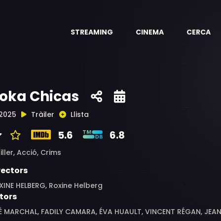
STREAMING
CINEMA
CERCA
oka Chicas
2025
Tràiler
Llista
5.6
6.8
iller,
Acció,
Crims
rectors
XINE HELBERG, Roxine Helberg
tors
É MARCHAL, FADILY CAMARA, ÉVA HUAULT, VINCENT RÉGAN, JEAN