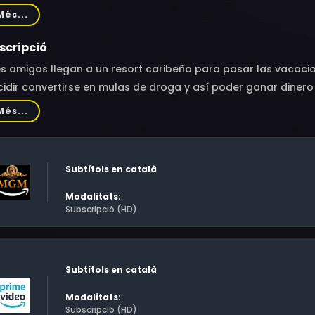
chal, Fadily Camara, Eva Huault, Vincent Regan, Axel Mansilla,
Més...
n Luis Burgos, Pachy Méndez, Auro Sónico, Vicente Santos
scripció
s amigas llegan a un resort caribeño para pasar las vacacio
idir convertirse en mulas de droga y así poder ganar dinero
policía, desaparece sin dejar rastro, así que sus amigas de
Més...
as en peligro.
Subtítols en català
Modalitats:
Subscripció (HD)
Subtítols en català
Modalitats:
Subscripció (HD)