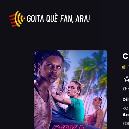
C
Thr
Di
RO
Ac
ZO